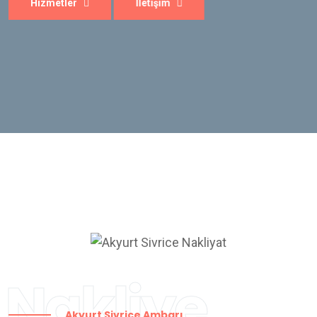
Nakliye
Akyurt Sivrice Ambarı