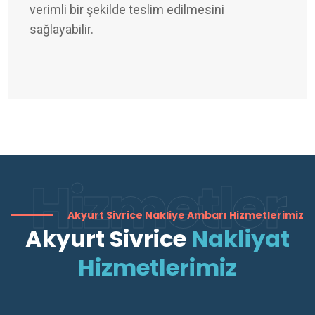
verimli bir şekilde teslim edilmesini
sağlayabilir.
Hizmetler
Akyurt Sivrice Nakliye Ambarı Hizmetlerimiz
Akyurt Sivrice
Nakliyat
Hizmetlerimiz