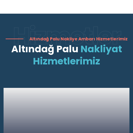
Hizmetler
Altındağ Palu Nakliye Ambarı Hizmetlerimiz
Altındağ Palu
Nakliyat
Hizmetlerimiz