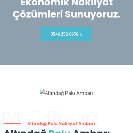
Ekonomik Nakliyat
Çözümleri Sunuyoruz.
0546 252 0658
Nakliyat
Altındağ Palu Nakliyat Ambarı