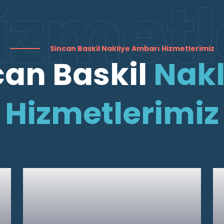
izmetl
Sincan Baskil Nakliye Ambarı Hizmetlerimiz
can Baskil
Nakl
Hizmetlerimiz