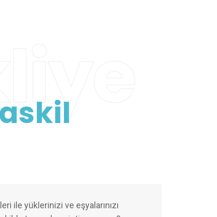
liye
askil
ri ile yüklerinizi ve eşyalarınızı