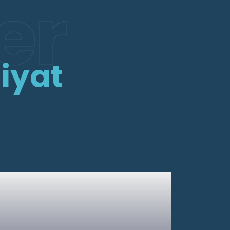
er
iyat