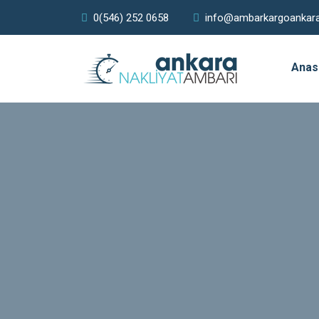
0(546) 252 0658
info@ambarkargoankar
Anas