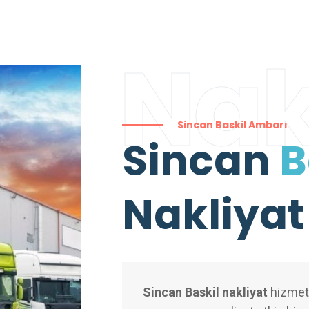
Nak
Sincan Baskil Ambarı
Sincan
B
Nakliyat
Sincan Baskil nakliyat
hizmetle