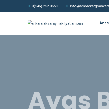
0(546) 252 0658
info@ambarkargoankar
Anas
Ayaş B
Ambar