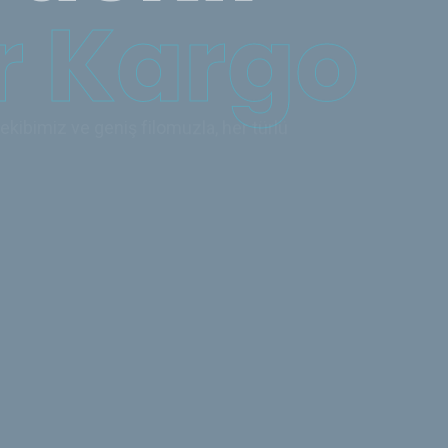
ekibimiz ve geniş filomuzla, her türlü