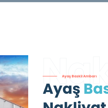
Nak
Ayaş Baskil Ambarı
Ayaş
Bas
Nakliyat