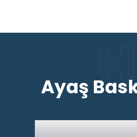
H
Ayaş Bask