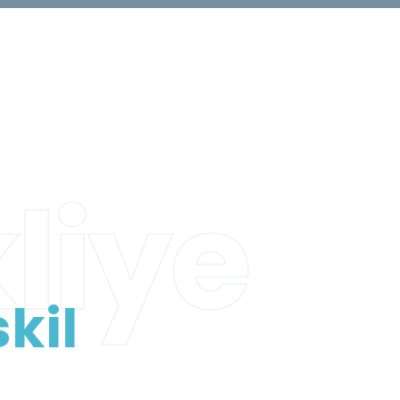
liye
kil