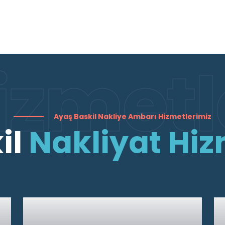
izmetl
Ayaş Baskil Nakliye Ambarı Hizmetlerimiz
il
Nakliyat Hiz