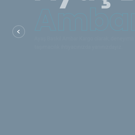
Ayaş Baskil Ambar Kargo olarak, deneyimli 
taşımacılık ihtiyacınızda yanınızdayız.
İletişim
Hizmetler