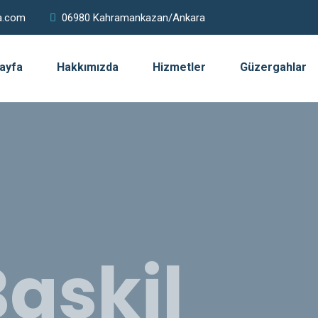
a.com
06980 Kahramankazan/Ankara
ayfa
Hakkımızda
Hizmetler
Güzergahlar
askil
 Kargo